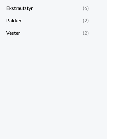
Ekstra­utstyr
(6)
p
p
r
r
Pakker
(2)
i
i
Vester
(2)
s
s