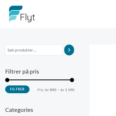
Hopp
rett
til
innholdet
Filtrer på pris
FILTRER
M
M
Pris:
kr 890
—
kr 1 190
i
a
n
k
Categories
.
s