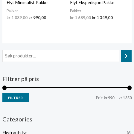
Flyt Minimalist Pakke
Flyt Ekspedisjon Pakke
Pakker
Pakker
Opprinnelig
Nåværende
Opprinnelig
Nåværend
kr
1 089,00
kr
990,00
kr
1 689,00
kr
1 349,00
pris
pris
pris
pris
var:
er:
var:
er:
kr 1
kr 990,00.
kr 1
kr 1
089,00.
689,00.
349,00.
Filtrer på pris
Pris:
kr 990
—
kr 1 350
FILTRER
i
a
n
k
Categories
.
s
Ekstra­utstyr
(6)
p
p