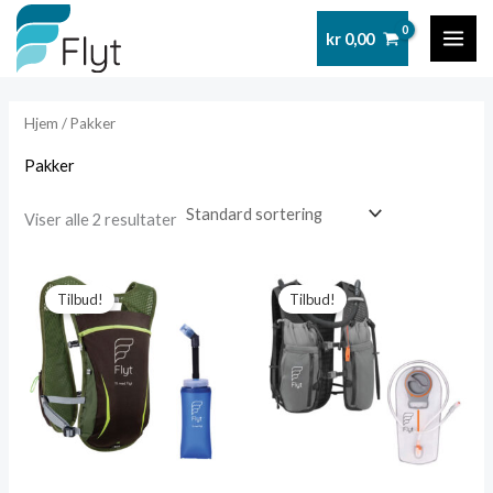
Hopp
kr
0,00
rett
MAI
til
ME
innholdet
Hjem
/ Pakker
Pakker
Viser alle 2 resultater
Tilbud!
Tilbud!