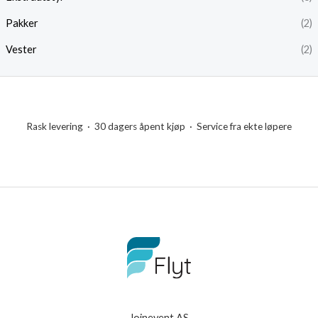
r
r
Pakker
(2)
i
i
Vester
(2)
s
s
Rask levering · 30 dagers åpent kjøp · Service fra ekte løpere
Joinevent AS