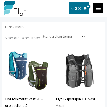
Hopp
kr
0,00
rett
MAI
til
ME
innholdet
Hjem
/ Butikk
Viser alle 10 resultater
Flyt Minimalist Vest 5L –
Flyt Ekspedisjon 10L Vest
grønn eller blå
Vester