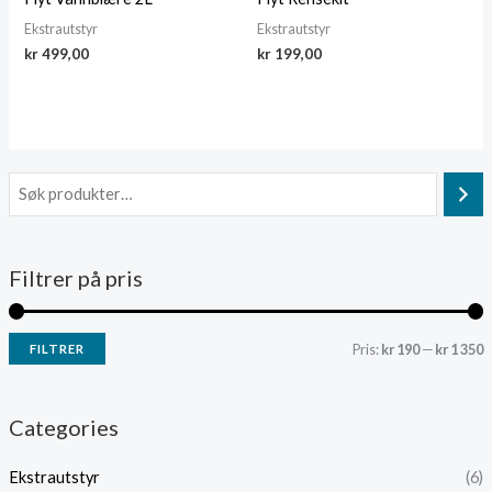
Ekstra­utstyr
Ekstra­utstyr
kr
499,00
kr
199,00
Filtrer på pris
Pris:
kr 190
—
kr 1 350
FILTRER
i
a
n
k
Categories
.
s
Ekstra­utstyr
(6)
p
p