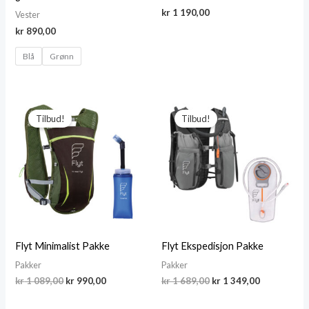
kr
1 190,00
Vester
kr
890,00
Blå
Grønn
Tilbud!
Tilbud!
Flyt Minimalist Pakke
Flyt Ekspedisjon Pakke
Pakker
Pakker
Opprinnelig
Nåværende
Opprinnelig
Nåværend
kr
1 089,00
kr
990,00
kr
1 689,00
kr
1 349,00
pris
pris
pris
pris
var:
er:
var:
er: