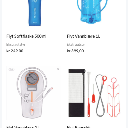
Flyt Softflaske 500 ml
Flyt Vannblære 1L
Ekstra­utstyr
Ekstra­utstyr
kr
249,00
kr
399,00
Flyt Vannblære 2L
Flyt Rensekit