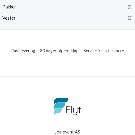
r
r
Pakker
(2)
i
i
Vester
(2)
s
s
Rask levering · 30 dagers åpent kjøp · Service fra ekte løpere
Joinevent AS