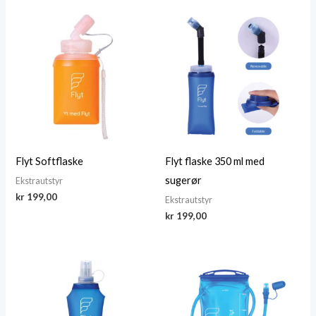
kr 1
kr 990,00.
kr 1
kr 1
089,00.
689,00.
349,00.
Flyt Softflaske
Flyt flaske 350 ml med
sugerør
Ekstra­utstyr
kr
199,00
Ekstra­utstyr
kr
199,00